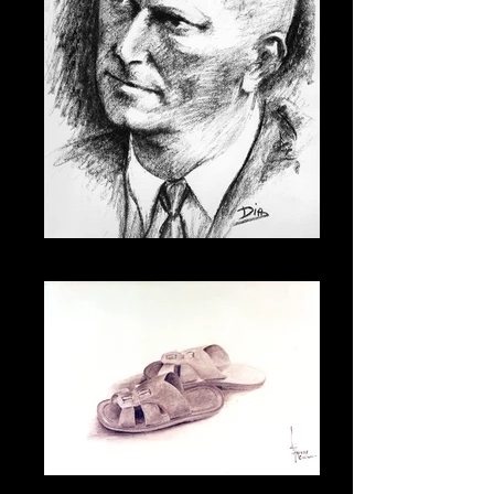
013
014