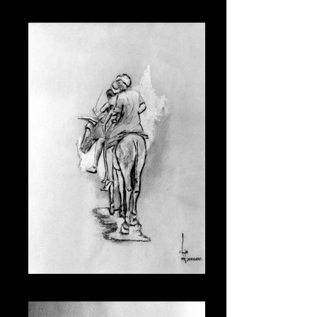
002
001