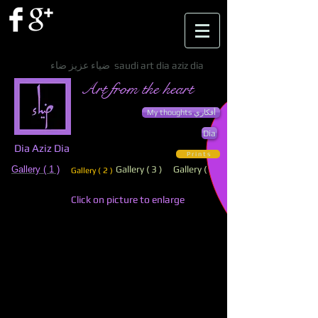
ضياء عزيز ضاء saudi art dia aziz dia
Art from the heart
My thoughts أفكاري
Dia
Dia Aziz Dia
P r i n t s
Gallery ( 3 )
Gallery ( 4 )
Gallery ( 1 )
Gallery ( 2 )
Click on picture to enlarge
085
052
Red
Laundry
cover.
spreading
122
140
x
x
91
75
cm.
cm.